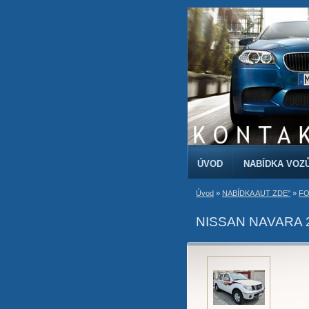
ÚVOD
NABÍDKA VOZ
Úvod
»
NABÍDKA AUT ZDE"
»
FO
NISSAN NAVARA 2