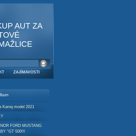
KUP AUT ZA
TOVÉ
MAŽLICE
KT
ZAJÍMAVOSTI
album
a Karoq model 2021
KY
ANOR FORD MUSTANG
BY "GT 500!!!