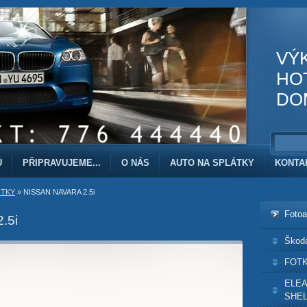
VÝ
HO
DO
Ů
PŘIPRAVUJEME...
O NÁS
AUTO NA SPLÁTKY
KONTA
TKY
»
NISSAN NAVARA 2.5i
Foto
.5i
Škod
FOT
ELE
SHEL