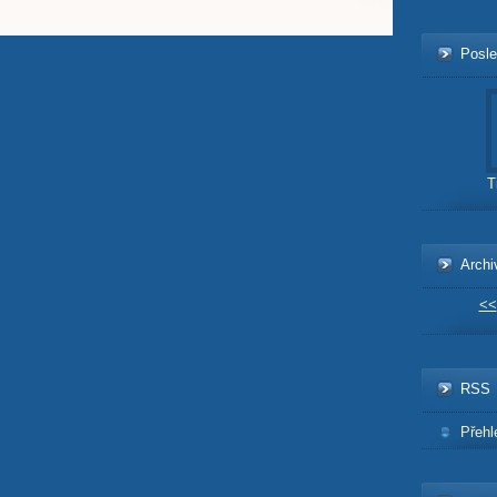
Posle
T
Archi
<<
RSS
Přehl