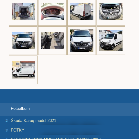
Fotoalbum
Škoda Karoq model 2021
FOTKY