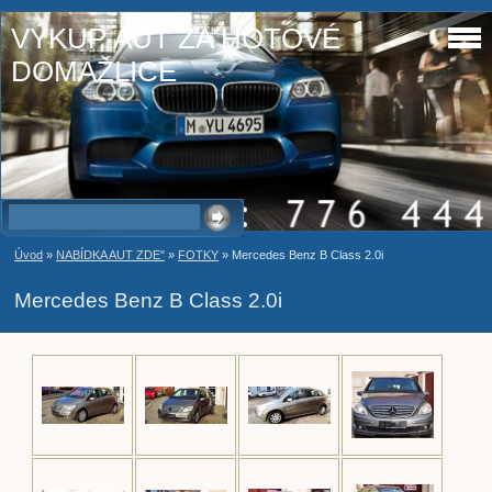
VÝKUP AUT ZA HOTOVÉ
DOMAŽLICE
Úvod
»
NABÍDKA AUT ZDE"
»
FOTKY
»
Mercedes Benz B Class 2.0i
Mercedes Benz B Class 2.0i