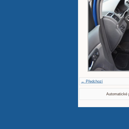
← Předchozí
Automatické 