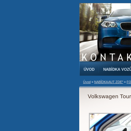
ÚVOD
NABÍDKA VOZ
Úvod
»
NABÍDKA AUT ZDE"
»
FO
Volkswagen Tour