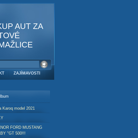
KUP AUT ZA
TOVÉ
MAŽLICE
KT
ZAJÍMAVOSTI
album
a Karoq model 2021
KY
ANOR FORD MUSTANG
BY "GT 500!!!