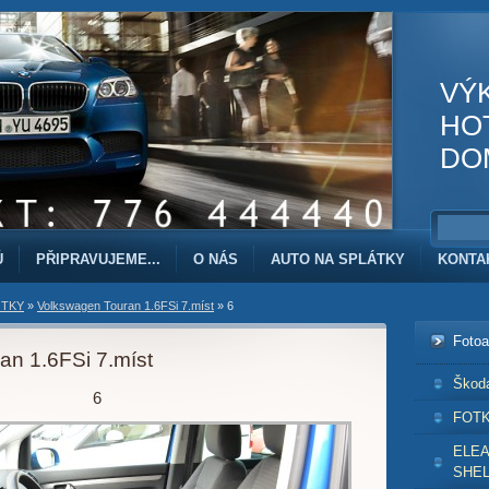
VÝ
HO
DO
Ů
PŘIPRAVUJEME...
O NÁS
AUTO NA SPLÁTKY
KONTA
TKY
»
Volkswagen Touran 1.6FSi 7.míst
»
6
Foto
an 1.6FSi 7.míst
Škod
6
FOT
ELE
SHEL