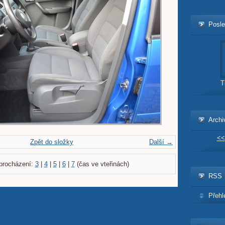
Posle
T
Archi
<<
Zpět do složky
Další →
procházení:
3
|
4
|
5
|
6
|
7
(čas ve vteřinách)
RSS
Přehl