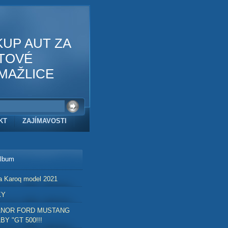
KUP AUT ZA
TOVÉ
MAŽLICE
KT
ZAJÍMAVOSTI
album
a Karoq model 2021
KY
ANOR FORD MUSTANG
BY "GT 500!!!