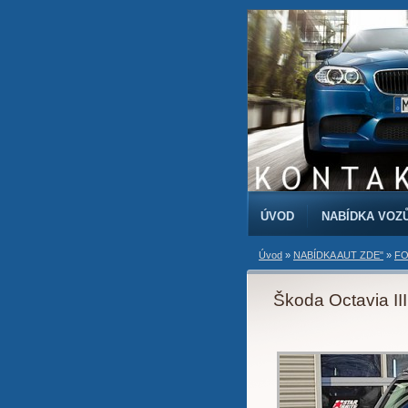
ÚVOD
NABÍDKA VOZ
Úvod
»
NABÍDKA AUT ZDE"
»
FO
Škoda Octavia III