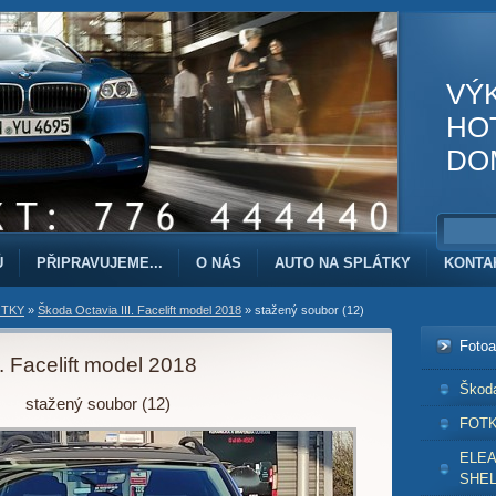
VÝ
HO
DO
Ů
PŘIPRAVUJEME...
O NÁS
AUTO NA SPLÁTKY
KONTA
TKY
»
Škoda Octavia III. Facelift model 2018
»
stažený soubor (12)
Foto
. Facelift model 2018
Škod
stažený soubor (12)
FOT
ELE
SHEL