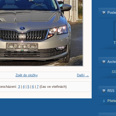
Posle
T
Archi
<<
Zpět do složky
Další →
procházení:
3
|
4
|
5
|
6
|
7
(čas ve vteřinách)
RSS
Přehl