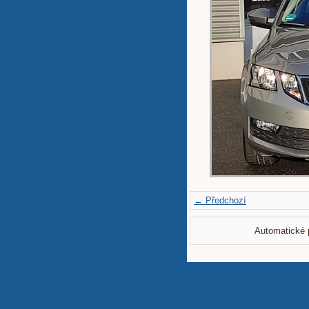
← Předchozí
Automatické 