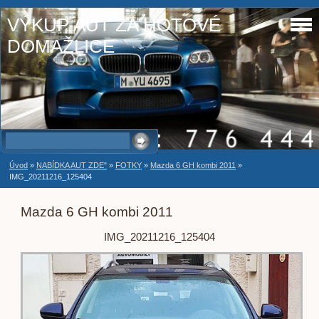
VÝKUP AUT ZA HOTOVÉ
DOMAŽLICE
Úvod
»
NABÍDKA AUT ZDE"
»
FOTKY
»
Mazda 6 GH kombi 2011
»
IMG_20211216_125404
Mazda 6 GH kombi 2011
IMG_20211216_125404