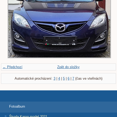
← Předchozí
Zpět do složky
Automatické procházení:
3
|
4
|
5
|
6
|
7
(čas ve vteřinách)
Fotoalbum
Škoda Karoq model 2021