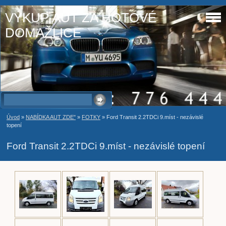
VÝKUP AUT ZA HOTOVÉ
DOMAŽLICE
Úvod
»
NABÍDKA AUT ZDE"
»
FOTKY
»
Ford Transit 2.2TDCi 9.míst - nezávislé
topení
Ford Transit 2.2TDCi 9.míst - nezávislé topení