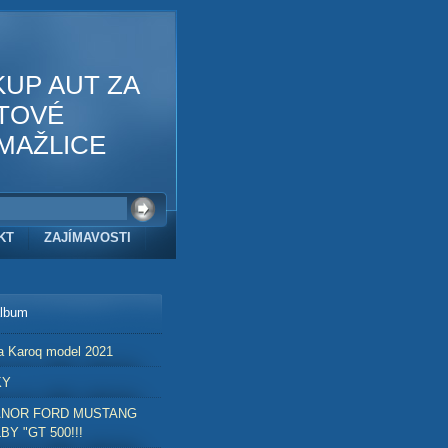
KUP AUT ZA
TOVÉ
MAŽLICE
KT
ZAJÍMAVOSTI
album
a Karoq model 2021
KY
ANOR FORD MUSTANG
BY "GT 500!!!