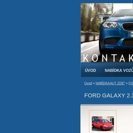
ÚVOD
NABÍDKA VOZ
Úvod
»
NABÍDKA AUT ZDE"
»
FO
FORD GALAXY 2.3