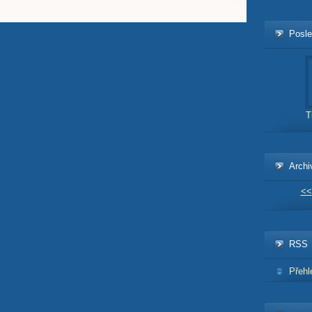
Posle
T
Archi
<<
RSS
Přehl