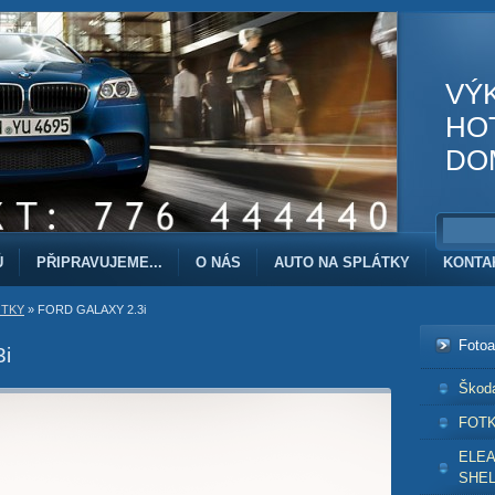
VÝ
HO
DO
Ů
PŘIPRAVUJEME...
O NÁS
AUTO NA SPLÁTKY
KONTA
TKY
»
FORD GALAXY 2.3i
Foto
i
Škod
FOT
ELE
SHEL