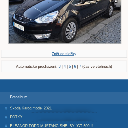
Zpět do složky
Automatické procházení:
3
|
4
|
5
|
6
|
7
(čas ve vteřinách)
Fotoalbum
Škoda Karoq model 2021
FOTKY
ELEANOR FORD MUSTANG SHELBY "GT 500!!!