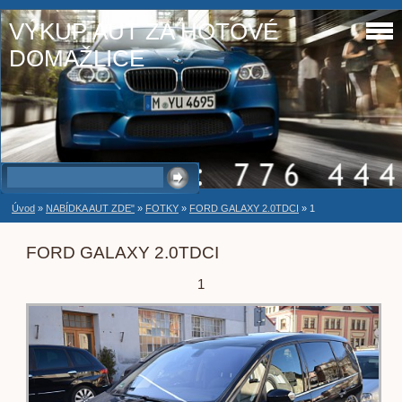
VÝKUP AUT ZA HOTOVÉ
DOMAŽLICE
Úvod
»
NABÍDKA AUT ZDE"
»
FOTKY
»
FORD GALAXY 2.0TDCI
»
1
FORD GALAXY 2.0TDCI
1