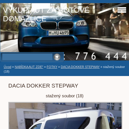
VÝKUP AUT ZA HOTOVÉ
DOMAŽLICE
Úvod
»
NABÍDKA AUT ZDE"
»
FOTKY
»
DACIA DOKKER STEPWAY
»
stažený soubor
(18)
DACIA DOKKER STEPWAY
stažený soubor (18)