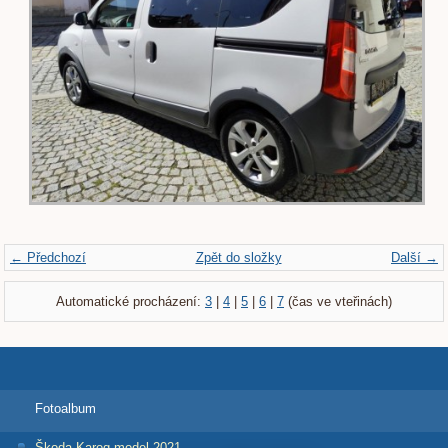
← Předchozí
Zpět do složky
Další →
Automatické procházení:
3
|
4
|
5
|
6
|
7
(čas ve vteřinách)
Fotoalbum
Škoda Karoq model 2021