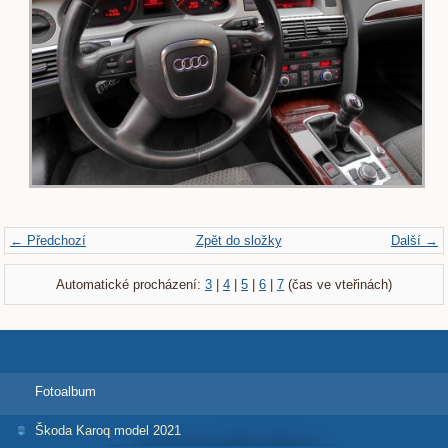
← Předchozí
Zpět do složky
Další →
Automatické procházení:
3
|
4
|
5
|
6
|
7
(čas ve vteřinách)
Fotoalbum
Škoda Karoq model 2021