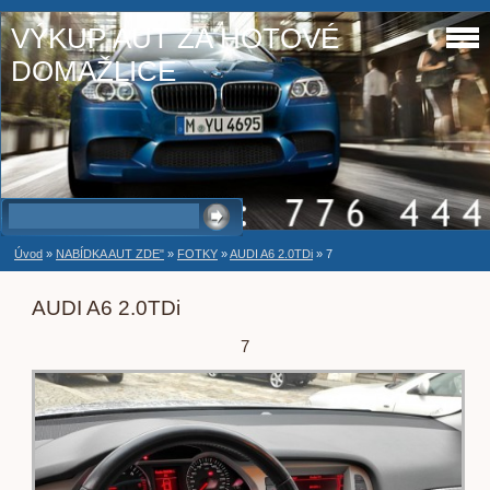
VÝKUP AUT ZA HOTOVÉ
DOMAŽLICE
Úvod
»
NABÍDKA AUT ZDE"
»
FOTKY
»
AUDI A6 2.0TDi
»
7
AUDI A6 2.0TDi
7